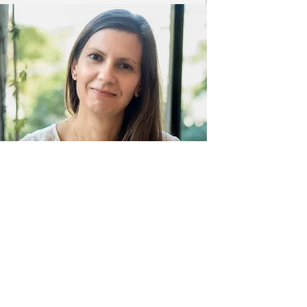
Manuela Murariu
Trainer certificat CNVC
Manuela Murariu a devenit trainer
certificat în Comunicarea Nonviolentă cu
intenția de a sprijini profesorii să aducă
mai mult sens și bucurie în sala de clasă
și în cancelarie. Este membru fondator al
Școlii Babel unde lucrează în prezent ca
și cadru didactic și trainer pentru echipa