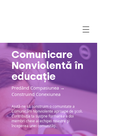
Comunicare
Nonviolentă în
educație
Predând Compasiunea →
Construind Conexiunea
Ajută-ne să construim o comunitate a
Comunicării Nonviolente aproape de școli.
Contribuția ta susține formarea a doi
membri cheie ai echipei noastre și
începerea unei comunități.