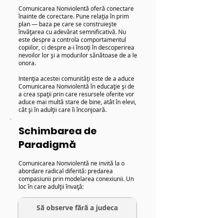
Comunicarea Nonviolentă oferă conectare
înainte de corectare. Pune relația în prim
plan — baza pe care se construiește
învățarea cu adevărat semnificativă. Nu
este despre a controla comportamentul
copiilor, ci despre a-i însoți în descoperirea
nevoilor lor și a modurilor sănătoase de a le
onora.
Intenția acestei comunități este de a aduce
Comunicarea Nonviolentă în educație și de
a crea spații prin care resursele oferite vor
aduce mai multă stare de bine, atât în elevi,
cât și în adulții care îi înconjoară.
Schimbarea de
Paradigmă
Comunicarea Nonviolentă ne invită la o
abordare radical diferită: predarea
compasiunii prin modelarea conexiunii. Un
loc în care adulții învață:​​
Să observe fără
a judeca